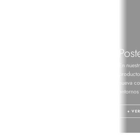
Post
En nuest
producto
nueva co
entornos
+ VER