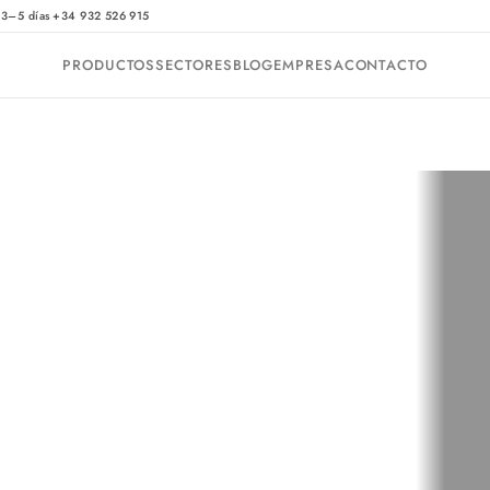
·
 3–5 días
+34 932 526 915
PRODUCTOS
SECTORES
BLOG
EMPRESA
CONTACTO