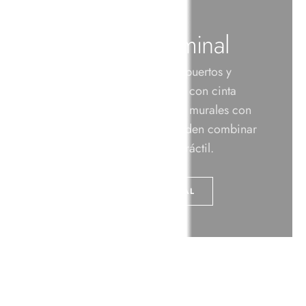
Colección Dterminal
Colección pensada para aeropuertos y
estaciones. Combina barreras con cinta
extensible, postes y elementos murales con
estructuras rígidas que se pueden combinar
con los elementos de cinta retráctil.
+ VER COLECCIÓN DTERMINAL
DESCARGAR CATÁLOGO