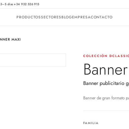
·
 3–5 días
+34 932 526 915
PRODUCTOS
SECTORES
BLOG
EMPRESA
CONTACTO
NNER MAXI
COLECCIÓN DCLASSI
Banner
Banner publicitario 
Banner de gran formato pa
FAMILIA