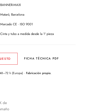
BANNER-MAXI
Mataró, Barcelona
Marcado CE · ISO 9001
Cinta y tubo a medida desde la 1ª pieza
FICHA TÉCNICA PDF
PUESTO
 48–72 h (Europa) ·
Fabricación propia
.
YK de
tamaño