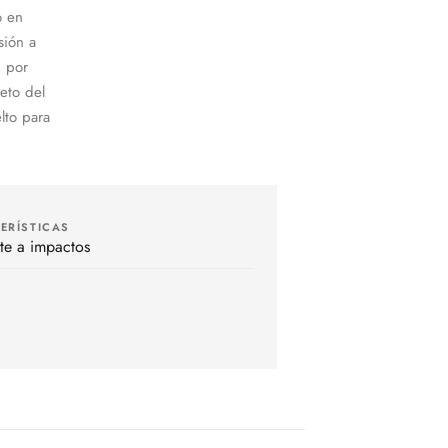
o en
sión a
g por
eto del
lto para
ERÍSTICAS
nte a impactos