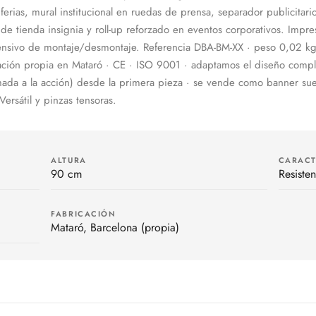
rias, mural institucional en ruedas de prensa, separador publicitari
de tienda insignia y roll-up reforzado en eventos corporativos. Impre
 intensivo de montaje/desmontaje. Referencia DBA-BM-XX · peso 0,02 k
ción propia en Mataró · CE · ISO 9001 · adaptamos el diseño compl
mada a la acción) desde la primera pieza · se vende como banner sue
ersátil y pinzas tensoras.
ALTURA
CARACT
90 cm
Resiste
FABRICACIÓN
Mataró, Barcelona (propia)