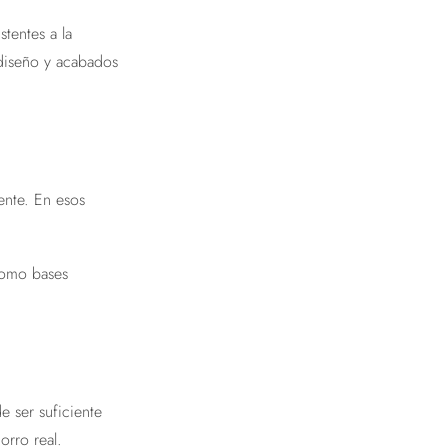
tentes a la
diseño y acabados
ente. En esos
como bases
 ser suficiente
orro real.