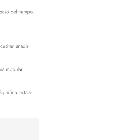
 paso del tiempo.
cesitan añadir
ema modular
gnifica instalar