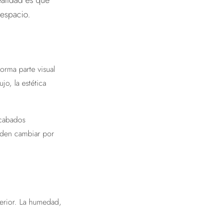
ealidad es que
 espacio.
forma parte visual
o, la estética
Acabados
ueden cambiar por
terior. La humedad,