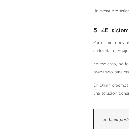
Un poste profesion
5. ¿El sist
Por último, convie
cartelería, mensaj
En ese caso, no to
preparado para cr
En Dlimit creemos 
una solución coher
Un buen poste 