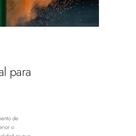
al para
mento de
erior o