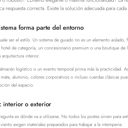
o o robusto? ¿Diseño elegante o máxima funcionalidad? La r
ica respuesta correcta. Existe la solución adecuada para cada
 sistema forma parte del entorno
suele ser el estilo. Un sistema de guiado no es un elemento aislado, 
 hotel de categoría, un concesionario premium o una boutique de luj
arquitectura interior.
almacén logístico o un evento temporal prima más la practicidad. 
 mate, aluminio, colores corporativos o incluso cuerdas clásicas p
pción del espacio.
 interior o exterior
egunta es dónde va a utilizarse. No todos los postes sirven para ex
 el viento exigen materiales preparados para trabajar a la intemperie.