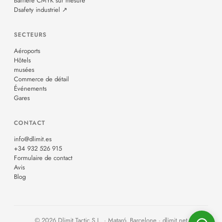
Barrière CMYK sur mesure
Dsafety industriel ↗
SECTEURS
Aéroports
Hôtels
musées
Commerce de détail
Événements
Gares
CONTACT
info@dlimit.es
+34 932 526 915
Formulaire de contact
Avis
Blog
© 2026 Dlimit Tactic S.L. · Mataró, Barcelone · dlimit.net