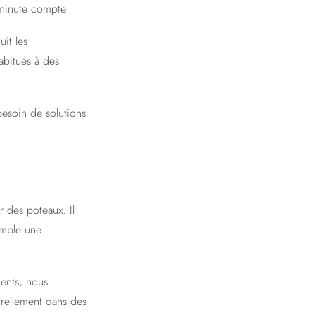
minute compte.
it les
abitués à des
besoin de solutions
r des poteaux. Il
simple une
ments, nous
rellement dans des