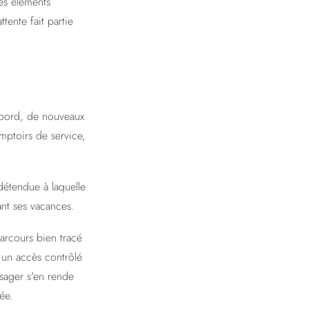
es éléments
tente fait partie
à bord, de nouveaux
mptoirs de service,
détendue à laquelle
ant ses vacances.
parcours bien tracé
 un accès contrôlé
sager s'en rende
ée.