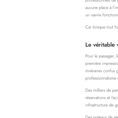
professionnels de 
aucune place à l’i
un navire fonction
Car lorsque tout f
Le véritabl
Pour le passager, 
première impressio
itinéraires confus 
professionnalisme 
Des milliers de pe
réservations et l’
infrastructure de g
Des poteaux de sép