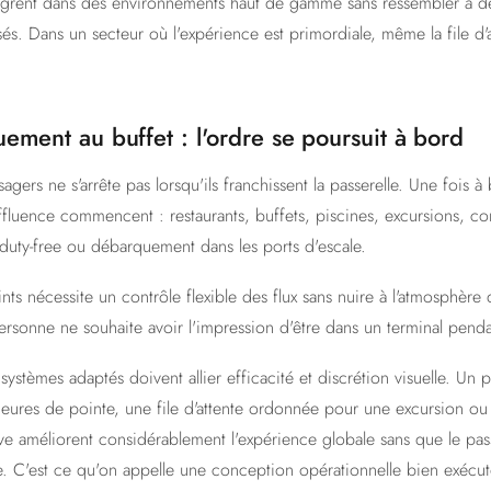
tègrent dans des environnements haut de gamme sans ressembler à d
sés. Dans un secteur où l'expérience est primordiale, même la file d'at
ement au buffet : l'ordre se poursuit à bord
agers ne s'arrête pas lorsqu'ils franchissent la passerelle. Une fois 
affluence commencent : restaurants, buffets, piscines, excursions, co
 duty-free ou débarquement dans les ports d'escale.
ts nécessite un contrôle flexible des flux sans nuire à l'atmosphère 
 Personne ne souhaite avoir l'impression d'être dans un terminal pend
systèmes adaptés doivent allier efficacité et discrétion visuelle. Un 
 heures de pointe, une file d'attente ordonnée pour une excursion ou
ve améliorent considérablement l'expérience globale sans que le pas
 C'est ce qu'on appelle une conception opérationnelle bien exécut