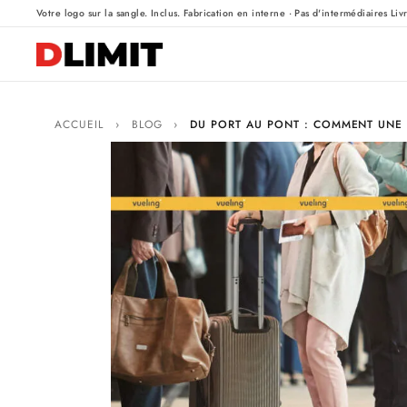
·
·
Votre logo sur la sangle. Inclus.
Fabrication en interne · Pas d'intermédiaires
Liv
ACCUEIL
›
BLOG
›
DU PORT AU PONT : COMMENT UNE 