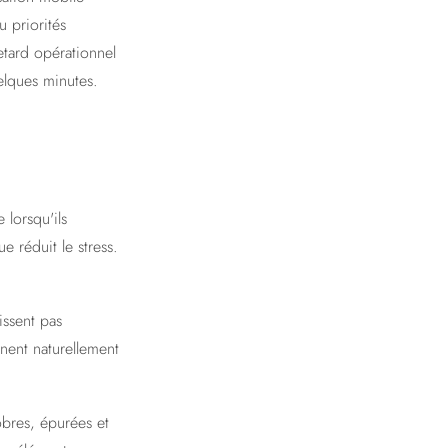
 priorités
etard opérationnel
uelques minutes.
 lorsqu'ils
e réduit le stress.
issent pas
gnent naturellement
obres, épurées et