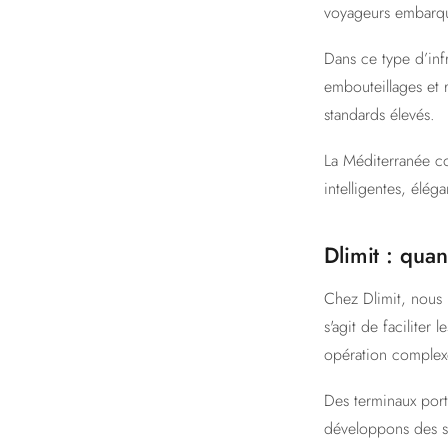
voyageurs embarqu
Dans ce type d’infr
embouteillages et 
standards élevés.
La Méditerranée co
intelligentes, élég
Dlimit : quan
Chez Dlimit, nous p
s'agit de faciliter
opération complex
Des terminaux port
développons des s