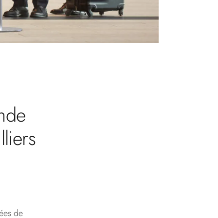
ande
liers
nées de