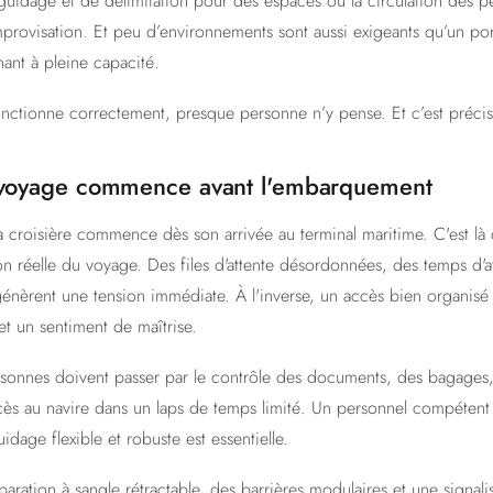
guidage et de délimitation pour des espaces où la circulation des p
mprovisation. Et peu d’environnements sont aussi exigeants qu’un por
nant à pleine capacité.
onctionne correctement, presque personne n’y pense. Et c’est précis
e voyage commence avant l'embarquement
la croisière commence dès son arrivée au terminal maritime. C'est là 
n réelle du voyage. Des files d'attente désordonnées, des temps d'a
génèrent une tension immédiate. À l'inverse, un accès bien organisé 
et un sentiment de maîtrise.
rsonnes doivent passer par le contrôle des documents, des bagages, 
accès au navire dans un laps de temps limité. Un personnel compétent 
uidage flexible et robuste est essentielle.
aration à sangle rétractable, des barrières modulaires et une signali