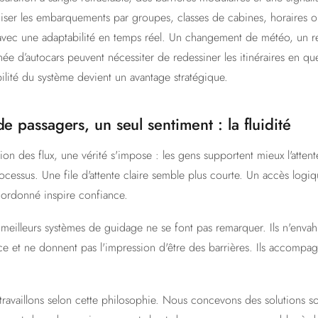
iser les embarquements par groupes, classes de cabines, horaires ou
 avec une adaptabilité en temps réel. Un changement de météo, un r
anée d’autocars peuvent nécessiter de redessiner les itinéraires en q
bilité du système devient un avantage stratégique.
de passagers, un seul sentiment : la fluidité
on des flux, une vérité s'impose : les gens supportent mieux l'attente
essus. Une file d'attente claire semble plus courte. Un accès logiqu
ordonné inspire confiance.
 meilleurs systèmes de guidage ne se font pas remarquer. Ils n'envah
ace et ne donnent pas l'impression d'être des barrières. Ils accompa
travaillons selon cette philosophie. Nous concevons des solutions s