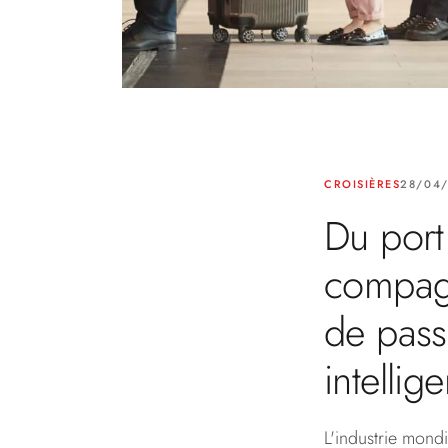
CROISIÈRES
28/04/
Du port
compagn
de pass
intellig
L'industrie mondi