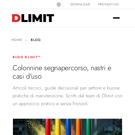
DOWNLOAD
PREVENTIVO
HOME
›
BLOG
BLOG DLIMIT™
Colonnine segnapercorso, nastri e
casi d'uso
Articoli tecnici, guide decisionali per settore e buone
pratiche di manutenzione. Scritti dal team di Dlimit con
un approccio pratico e senza fronzoli.