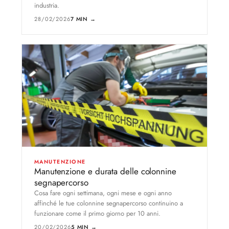
industria.
28/02/2026
7 MIN →
MANUTENZIONE
Manutenzione e durata delle colonnine
segnapercorso
Cosa fare ogni settimana, ogni mese e ogni anno
affinché le tue colonnine segnapercorso continuino a
funzionare come il primo giorno per 10 anni.
20/02/2026
5 MIN →