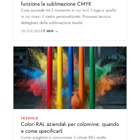
funziona la sublimazione CMYK
Cosa succede tra il momento in cui invii il logo e quello
in cui ricevi il nastro personalizzato. Processo tecnico
dettagliato della sublimazione tessile.
10/03/2026
7 MIN →
TECNICO
Colori RAL aziendali per colonnine: quando
e come specificarli
Come scegliere e comunicare il colore RAL esatto